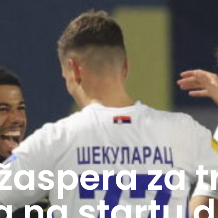
žaspera za t
a na startu 