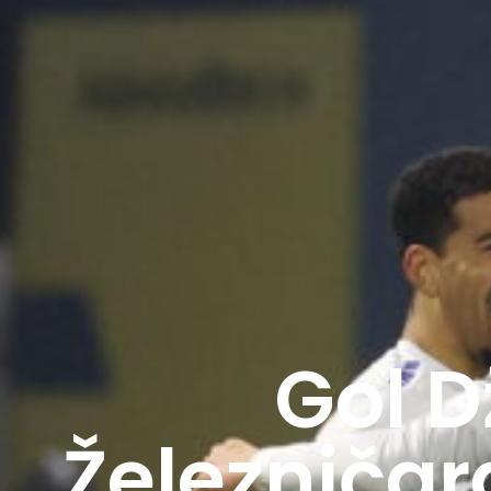
Gol D
Železničar