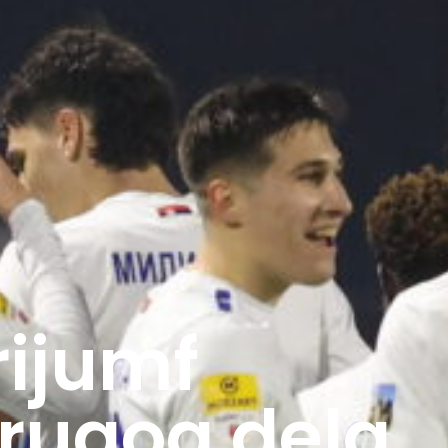
rijumf
drugog dela