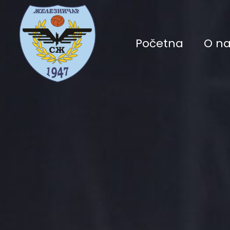
Početna
O n