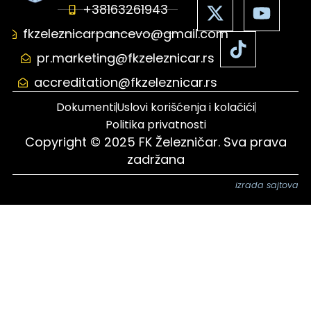
+38163261943
fkzeleznicarpancevo@gmail.com
pr.marketing@fkzeleznicar.rs
accreditation@fkzeleznicar.rs
Dokumenti
Uslovi korišćenja i kolačići
Politika privatnosti
Copyright © 2025 FK Železničar. Sva prava
zadržana
izrada sajtova