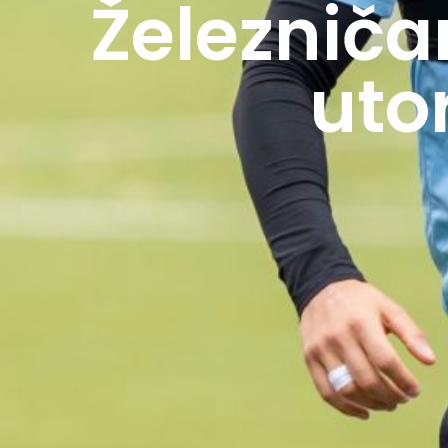
Železniča
uto