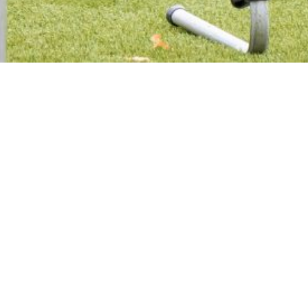
rak ekipa je odradila dva treninga –
sle pauze.
a fizičke spreme, kao i rad na taktičkim
lje pripremila za izazove koji slede.
overu forme pred početak prvenstva.
tiri provere – protiv Volfsbergera 29. juna,