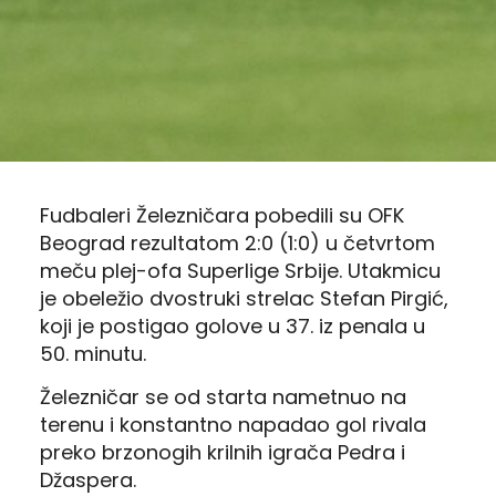
Fudbaleri Železničara pobedili su OFK
Beograd rezultatom 2:0 (1:0) u četvrtom
meču plej-ofa Superlige Srbije. Utakmicu
je obeležio dvostruki strelac Stefan Pirgić,
koji je postigao golove u 37. iz penala u
50. minutu.
Železničar se od starta nametnuo na
terenu i konstantno napadao gol rivala
preko brzonogih krilnih igrača Pedra i
Džaspera.