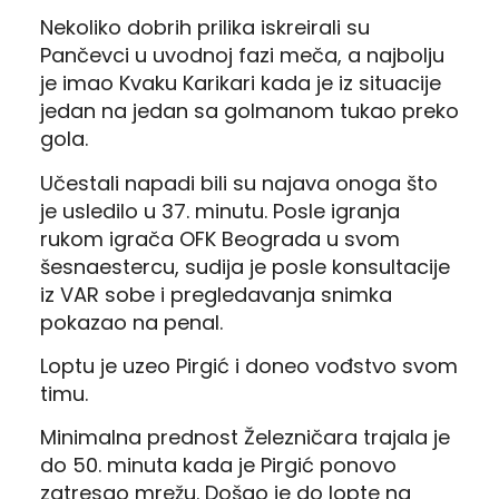
Nekoliko dobrih prilika iskreirali su
Pančevci u uvodnoj fazi meča, a najbolju
je imao Kvaku Karikari kada je iz situacije
jedan na jedan sa golmanom tukao preko
gola.
Učestali napadi bili su najava onoga što
je usledilo u 37. minutu. Posle igranja
rukom igrača OFK Beograda u svom
šesnaestercu, sudija je posle konsultacije
iz VAR sobe i pregledavanja snimka
pokazao na penal.
Loptu je uzeo Pirgić i doneo vođstvo svom
timu.
Minimalna prednost Železničara trajala je
do 50. minuta kada je Pirgić ponovo
zatresao mrežu. Došao je do lopte na