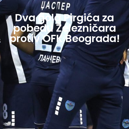
Dva gola Pirgića za
pobedu Železničara
protiv OFK Beograda!