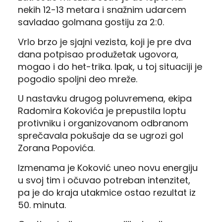
nekih 12-13 metara i snažnim udarcem
savladao golmana gostiju za 2:0.
Vrlo brzo je sjajni vezista, koji je pre dva
dana potpisao produžetak ugovora,
mogao i do het-trika. Ipak, u toj situaciji je
pogodio spoljni deo mreže.
U nastavku drugog poluvremena, ekipa
Radomira Kokovića je prepustila loptu
protivniku i organizovanom odbranom
sprečavala pokušaje da se ugrozi gol
Zorana Popovića.
Izmenama je Koković uneo novu energiju
u svoj tim i očuvao potreban intenzitet,
pa je do kraja utakmice ostao rezultat iz
50. minuta.