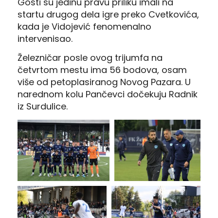
Gosti su jedinu pravu priliku imali na
startu drugog dela igre preko Cvetkovića,
kada je Vidojević fenomenalno
intervenisao.
Železničar posle ovog trijumfa na
četvrtom mestu ima 56 bodova, osam
više od petoplasiranog Novog Pazara. U
narednom kolu Pančevci dočekuju Radnik
iz Surdulice.