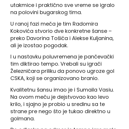
utakmice i praktično sve vreme se igralo
na polovini bugarskog tima.
U ranoj fazi meča je tim Radomira
Kokovića stvorio dve konkretne šanse –
preko Davorina Tošića i Alekse Kuljanina,
ali je izostao pogodak.
I u nastavku poluvremena je pančevački
tim diktirao tempo. Vrebali su igrači
Železničara priliku da ponovo ugroze gol
CSKA, koji se organizovano branio.
Kvalitetnu šansu imao je i Sumaila Vasiu.
Na ovom meču je dejstvovao kao levo
krilo, i sjajno je probio u sredinu sa te
strane pre nego što je tukao direktno u
golmana.