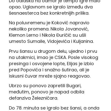
Do odlaska na odmor je tempo igre malo
opao. Uglavnom se igralo između dva
šesnaesterca bez konkretnijih prilika.
Na poluvremenu je Koković napravio
nekoliko promena. Nikola Jovanović,
Klemon Lerno i Nikola Đuričić su ušli
umesto Sumaile, Vidojevića i Kuljanina.
Prvu šansu u drugom delu, ujedno i prvu
na utakmici, imao je CSKA. Posle visokog
presinga i osvojene lopte, Elijas je izbio
pred Popovića i snažno šutirao, ali je
iskusni čuvar mreže sjajno reagovao.
Ubrzo su ponovo zapretili Bugari,
međutim, ponovo je napad odbila
defanziva Železničara.
Do 78. minuta se igralo bez šansi, a onda