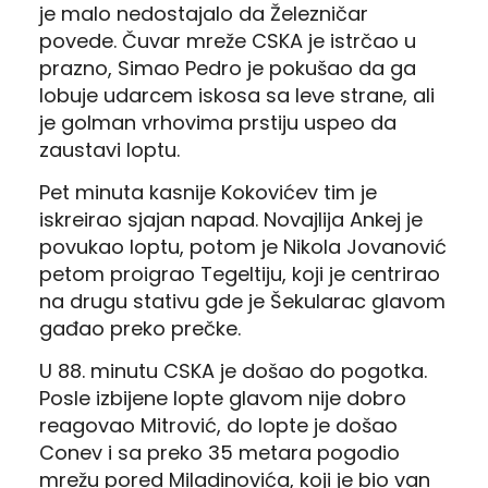
je malo nedostajalo da Železničar
povede. Čuvar mreže CSKA je istrčao u
prazno, Simao Pedro je pokušao da ga
lobuje udarcem iskosa sa leve strane, ali
je golman vrhovima prstiju uspeo da
zaustavi loptu.
Pet minuta kasnije Kokovićev tim je
iskreirao sjajan napad. Novajlija Ankej je
povukao loptu, potom je Nikola Jovanović
petom proigrao Tegeltiju, koji je centrirao
na drugu stativu gde je Šekularac glavom
gađao preko prečke.
U 88. minutu CSKA je došao do pogotka.
Posle izbijene lopte glavom nije dobro
reagovao Mitrović, do lopte je došao
Conev i sa preko 35 metara pogodio
mrežu pored Miladinovića, koji je bio van