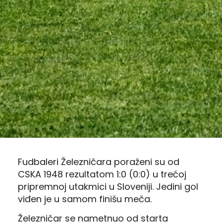
Fudbaleri Železničara poraženi su od
CSKA 1948 rezultatom 1:0 (0:0) u trećoj
pripremnoj utakmici u Sloveniji. Jedini gol
viđen je u samom finišu meča.
Železničar se nametnuo od starta