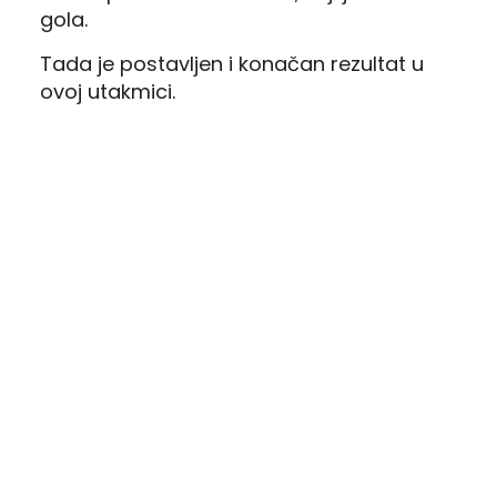
gola.
Tada je postavljen i konačan rezultat u
ovoj utakmici.
U generalnoj proveri pred start sezone,
Železničar igra protiv Debrecina devetog
jula. Dan kasnije sledi povratak u Pančevo.