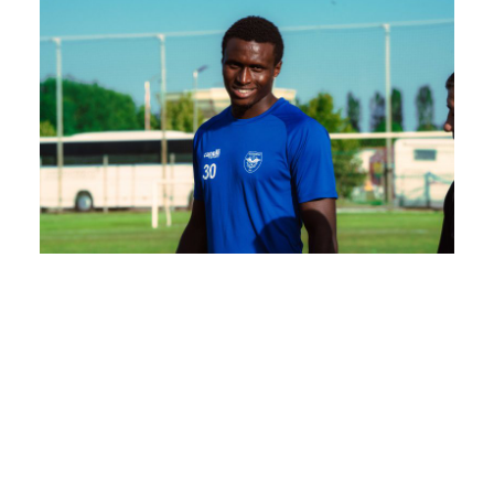
Dejvid je četvrto pojačanje Železničara
ovog leta posle Bilija Džija, Nemanje
Zarića i Mamanea Amadua Saba.