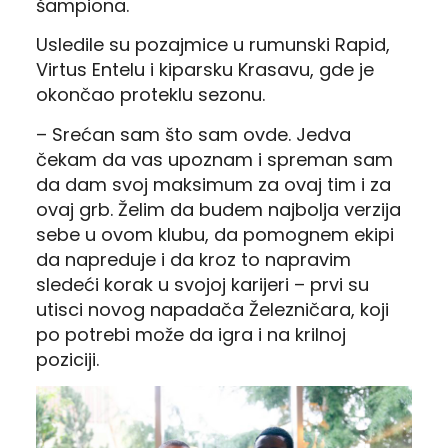
šampiona.
Usledile su pozajmice u rumunski Rapid,
Virtus Entelu i kiparsku Krasavu, gde je
okončao proteklu sezonu.
– Srećan sam što sam ovde. Jedva
čekam da vas upoznam i spreman sam
da dam svoj maksimum za ovaj tim i za
ovaj grb. Želim da budem najbolja verzija
sebe u ovom klubu, da pomognem ekipi
da napreduje i da kroz to napravim
sledeći korak u svojoj karijeri – prvi su
utisci novog napadača Železničara, koji
po potrebi može da igra i na krilnoj
poziciji.