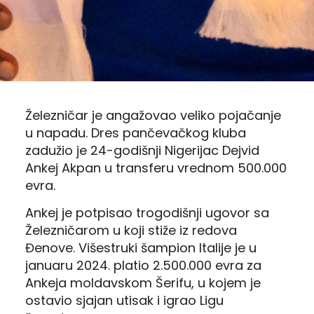
Železničar je angažovao veliko pojačanje
u napadu. Dres pančevačkog kluba
zadužio je 24-godišnji Nigerijac Dejvid
Ankej Akpan u transferu vrednom 500.000
evra.
Ankej je potpisao trogodišnji ugovor sa
Železničarom u koji stiže iz redova
Đenove. Višestruki šampion Italije je u
januaru 2024. platio 2.500.000 evra za
Ankeja moldavskom Šerifu, u kojem je
ostavio sjajan utisak i igrao Ligu