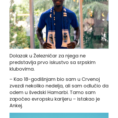
Dolazak u Železničar za njega ne
predstavlja prvo iskustvo sa srpskim
klubovima.
– Kao 18-godišnjam bio sam u Crvenoj
zvezdi nekoliko nedelja, ali sam odlučio da
odem u švedski Hamarbi. Tamo sam
započeo evropsku karijeru – istakao je
Ankej.