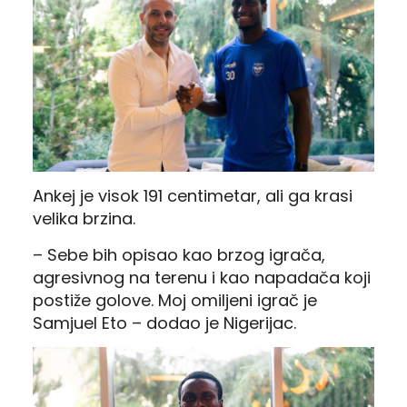
Ankej je visok 191 centimetar, ali ga krasi
velika brzina.
– Sebe bih opisao kao brzog igrača,
agresivnog na terenu i kao napadača koji
postiže golove. Moj omiljeni igrač je
Samjuel Eto – dodao je Nigerijac.