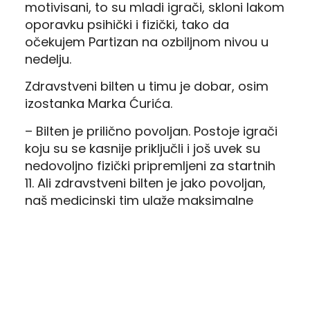
motivisani, to su mladi igrači, skloni lakom
oporavku psihički i fizički, tako da
očekujem Partizan na ozbiljnom nivou u
nedelju.
Zdravstveni bilten u timu je dobar, osim
izostanka Marka Ćurića.
– Bilten je prilično povoljan. Postoje igrači
koju su se kasnije priključli i još uvek su
nedovoljno fizički pripremljeni za startnih
11. Ali zdravstveni bilten je jako povoljan,
naš medicinski tim ulaže maksimalne
napore da imam sve igrače na
raspolaganju – zaključio je Koković.
Konferenciju za medije mogli ste da
pratite uživo uz naš YouTube kanal.