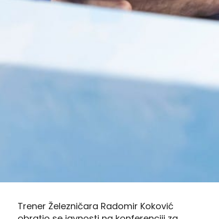
Trener Železničara Radomir Koković
obratio se javnosti na konferenciji za