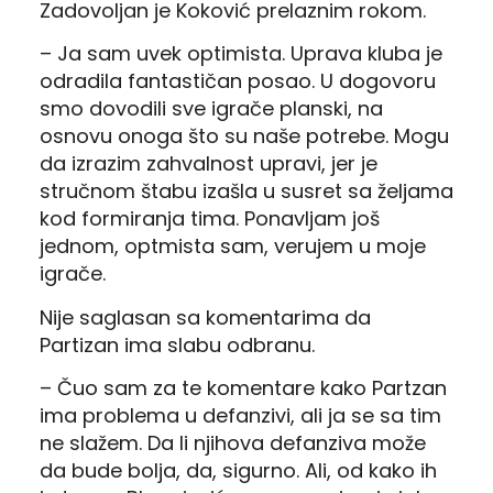
Zadovoljan je Koković prelaznim rokom.
– Ja sam uvek optimista. Uprava kluba je
odradila fantastičan posao. U dogovoru
smo dovodili sve igrače planski, na
osnovu onoga što su naše potrebe. Mogu
da izrazim zahvalnost upravi, jer je
stručnom štabu izašla u susret sa željama
kod formiranja tima. Ponavljam još
jednom, optmista sam, verujem u moje
igrače.
Nije saglasan sa komentarima da
Partizan ima slabu odbranu.
– Čuo sam za te komentare kako Partzan
ima problema u defanzivi, ali ja se sa tim
ne slažem. Da li njihova defanziva može
da bude bolja, da, sigurno. Ali, od kako ih