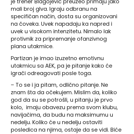
je trener Blagojević preuzeo primaju jako
mali broj glva. Igraju odbranu na
specifičan način, dosta su organizovani
na čoveka. Uvek napadaju ka napred i
uvek u visokom intenzitetu. Nimalo lak
protivnik za pripremanje ofanzivnog
plana utakmice.
Partizan je imao izuzetno emotivnu
utakmicu sa AEK, pa je pitanje kako će
igrači odreagovati posle toga.
– To se i ja pitam, odlično pitanje. Ne
znam šta da očekujem. Mislim da, koliko
god da su se potrošli, u pitanju je prvo
kolo, imaju obavezu prema svom klubu,
navijačima, da budu na maksimumu u
nedelju. Koliko će u nedelju ostaviti
posledica na njima, ostaje da se vidi. Biće