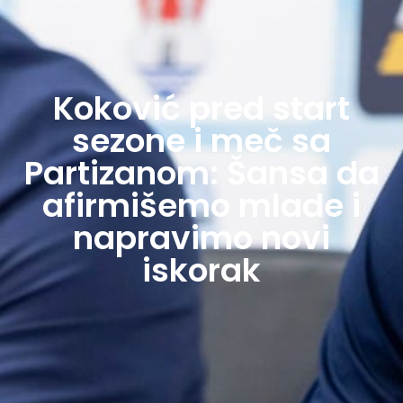
Koković pred start
sezone i meč sa
Partizanom: Šansa da
afirmišemo mlade i
napravimo novi
iskorak