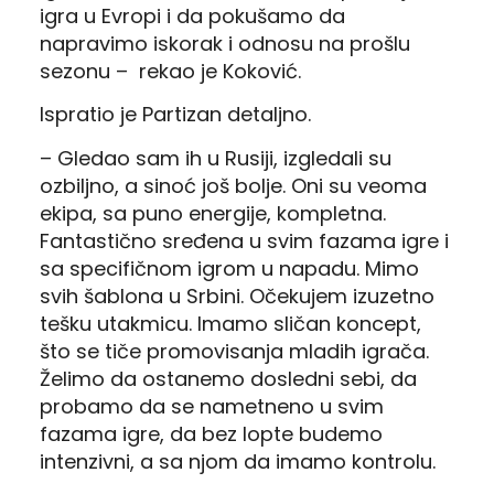
igra u Evropi i da pokušamo da
napravimo iskorak i odnosu na prošlu
sezonu – rekao je Koković.
Ispratio je Partizan detaljno.
– Gledao sam ih u Rusiji, izgledali su
ozbiljno, a sinoć još bolje. Oni su veoma
ekipa, sa puno energije, kompletna.
Fantastično sređena u svim fazama igre i
sa specifičnom igrom u napadu. Mimo
svih šablona u Srbini. Očekujem izuzetno
tešku utakmicu. Imamo sličan koncept,
što se tiče promovisanja mladih igrača.
Želimo da ostanemo dosledni sebi, da
probamo da se nametneno u svim
fazama igre, da bez lopte budemo
intenzivni, a sa njom da imamo kontrolu.