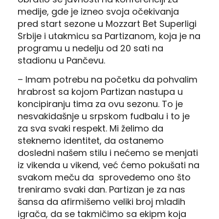
medije, gde je izneo svoja očekivanja
pred start sezone u Mozzart Bet Superligi
Srbije i utakmicu sa Partizanom, koja je na
programu u nedelju od 20 sati na
stadionu u Pančevu.
– Imam potrebu na početku da pohvalim
hrabrost sa kojom Partizan nastupa u
koncipiranju tima za ovu sezonu. To je
nesvakidašnje u srpskom fudbalu i to je
za sva svaki respekt. Mi želimo da
steknemo identitet, da ostanemo
dosledni našem stilu i nećemo se menjati
iz vikenda u vikend, već ćemo pokušati na
svakom meču da sprovedemo ono što
treniramo svaki dan. Partizan je za nas
šansa da afirmišemo veliki broj mladih
igrača, da se takmičimo sa ekipm koja