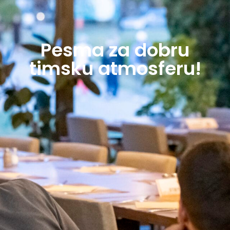
Pesma za dobru
timsku atmosferu!