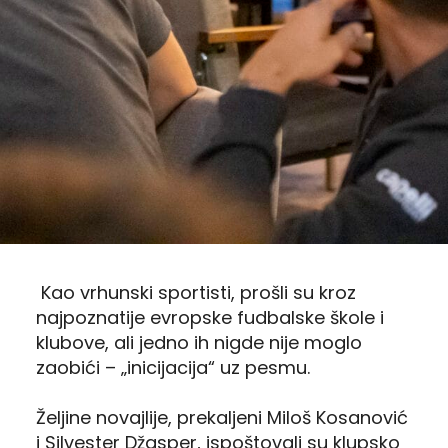
Kao vrhunski sportisti, prošli su kroz
najpoznatije evropske fudbalske škole i
klubove, ali jedno ih nigde nije moglo
zaobići – „inicijacija“ uz pesmu.
Željine novajlije, prekaljeni Miloš Kosanović
i Silvester Džasper, ispoštovali su klupsko