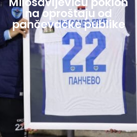
Milosavljeviću poklon
na oproštaju od
pančevačke publike