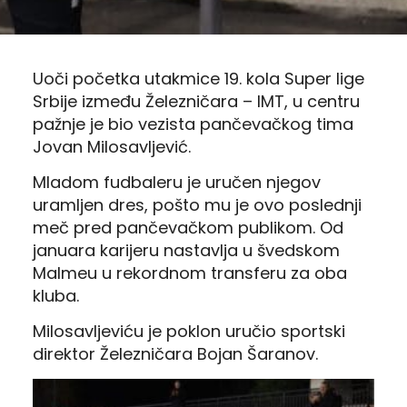
Uoči početka utakmice 19. kola Super lige
Srbije između Železničara – IMT, u centru
pažnje je bio vezista pančevačkog tima
Jovan Milosavljević.
Mladom fudbaleru je uručen njegov
uramljen dres, pošto mu je ovo poslednji
meč pred pančevačkom publikom. Od
januara karijeru nastavlja u švedskom
Malmeu u rekordnom transferu za oba
kluba.
Milosavljeviću je poklon uručio sportski
direktor Železničara Bojan Šaranov.