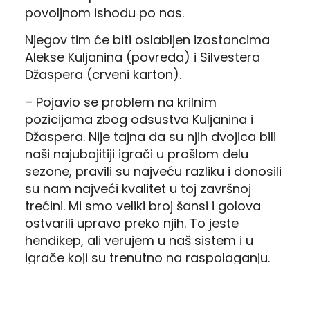
povoljnom ishodu po nas.
Njegov tim će biti oslabljen izostancima
Alekse Kuljanina (povreda) i Silvestera
Džaspera (crveni karton).
– Pojavio se problem na krilnim
pozicijama zbog odsustva Kuljanina i
Džaspera. Nije tajna da su njih dvojica bili
naši najubojitiji igrači u prošlom delu
sezone, pravili su najveću razliku i donosili
su nam najveći kvalitet u toj završnoj
trećini. Mi smo veliki broj šansi i golova
ostvarili upravo preko njih. To jeste
hendikep, ali verujem u naš sistem i u
igrače koji su trenutno na raspolaganju.
Siguran sam da će svako ko dobije to
iskoristiti i da će nivo naše igre ostati
visok, kao da smo kompletni – zaključio je