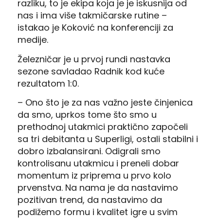
razliku, to je ekipa koja je je iskusnija od
nas i ima više takmičarske rutine –
istakao je Koković na konferenciji za
medije.
Železničar je u prvoj rundi nastavka
sezone savladao Radnik kod kuće
rezultatom 1:0.
– Ono što je za nas važno jeste činjenica
da smo, uprkos tome što smo u
prethodnoj utakmici praktično započeli
sa tri debitanta u Superligi, ostali stabilni i
dobro izbalansirani. Odigrali smo
kontrolisanu utakmicu i preneli dobar
momentum iz priprema u prvo kolo
prvenstva. Na nama je da nastavimo
pozitivan trend, da nastavimo da
podižemo formu i kvalitet igre u svim