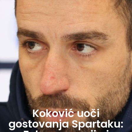
Koković uoči
gostovanja Spartaku: