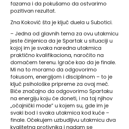
fazama i da pokušamo da ostvarimo
pozitivan rezultat.
Zna Koković šta je ključ duela u Subotici.
– Jedna od glavnih tema za ovu utakmicu
jeste činjenica da je Spartak u situaciji u
kojoj im je svaka naredna utakmica
praktično kvalifikaciona, naročito na
domaćem terenu. Igraće kao da je finale.
Mi na to moramo da odgovorimo
fokusom, energijom i disciplinom – to je
ključ psihološke pripreme za ovaj meč.
Biće značajno da odgovorimo Spartaku
na energiju koju će doneti, i na taj njihov
„očajnički mode“ u kojem su, gde im je
svaki bod i svaka utakmica kod kuće –
finale. Očekujem uzbudljivu utakmicu dva
kvalitetna protivnika i nadam se