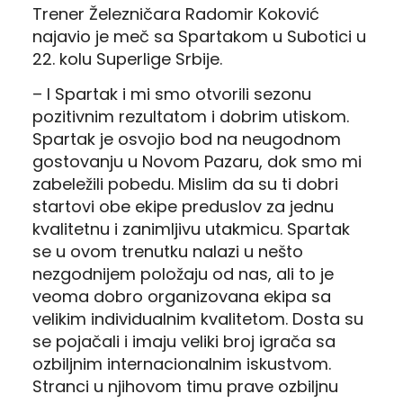
Trener Železničara Radomir Koković
najavio je meč sa Spartakom u Subotici u
22. kolu Superlige Srbije.
– I Spartak i mi smo otvorili sezonu
pozitivnim rezultatom i dobrim utiskom.
Spartak je osvojio bod na neugodnom
gostovanju u Novom Pazaru, dok smo mi
zabeležili pobedu. Mislim da su ti dobri
startovi obe ekipe preduslov za jednu
kvalitetnu i zanimljivu utakmicu. Spartak
se u ovom trenutku nalazi u nešto
nezgodnijem položaju od nas, ali to je
veoma dobro organizovana ekipa sa
velikim individualnim kvalitetom. Dosta su
se pojačali i imaju veliki broj igrača sa
ozbiljnim internacionalnim iskustvom.
Stranci u njihovom timu prave ozbiljnu