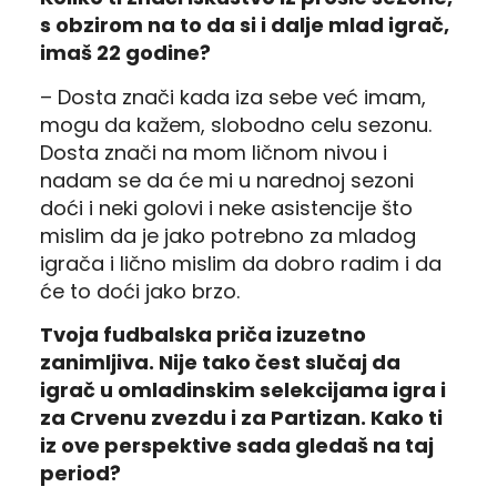
s obzirom na to da si i dalje mlad igrač,
imaš 22 godine?
– Dosta znači kada iza sebe već imam,
mogu da kažem, slobodno celu sezonu.
Dosta znači na mom ličnom nivou i
nadam se da će mi u narednoj sezoni
doći i neki golovi i neke asistencije što
mislim da je jako potrebno za mladog
igrača i lično mislim da dobro radim i da
će to doći jako brzo.
Tvoja fudbalska priča izuzetno
zanimljiva.
Nije tako čest slučaj da
igrač u omladinskim selekcijama igra i
za Crvenu zvezdu i za Partizan.
Kako ti
iz ove perspektive sada gledaš na taj
period?