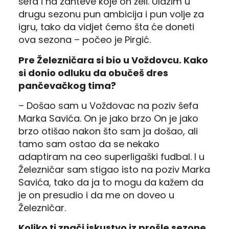
šefa i na zahteve koje on želi.
Ulazim u
drugu sezonu pun ambicija i pun volje za
igru, tako da vidjet ćemo šta će doneti
ova sezona – počeo je Pirgić.
Pre Železničara si bio u Voždovcu. Kako
si donio odluku da obučeš dres
pančevačkog tima?
– Došao sam u Voždovac na poziv šefa
Marka Savića.
On je jako brzo
On je jako
brzo otišao nakon što sam ja došao, ali
tamo sam ostao da se nekako
adaptiram na ceo superligaški fudbal.
I u
Železničar sam stigao isto na poziv Marka
Savića, tako da ja to mogu da kažem da
je on presudio i da me on doveo u
Železničar.
Koliko ti znači iskustvo iz prošle sezone,