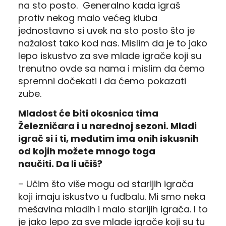
na sto posto. Generalno kada igraš
protiv nekog malo većeg kluba
jednostavno si uvek na sto posto što je
nažalost tako kod nas. Mislim da je to jako
lepo iskustvo za sve mlade igrače koji su
trenutno ovde sa nama i mislim da ćemo
spremni dočekati i da ćemo pokazati
zube.
Mladost će biti okosnica tima
Železničara i u narednoj sezoni.
Mladi
igrač si i ti, međutim ima onih iskusnih
od kojih možete mnogo toga
naučiti.
Da li učiš?
– Učim što više mogu od starijih igrača
koji imaju iskustvo u fudbalu.
Mi smo neka
mešavina mladih i malo starijih igrača. I to
je jako lepo za sve mlade igrače koji su tu