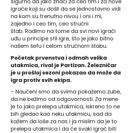
sigurno da jako znači za ceo tim i za nove
igrače koji su došli da se jednostavno vidi
na kom su trenutno nivou i oni i mi,
zajedno i ceo tim, ceo stručni
štab.
Radimo na tome da svi novi igrači
uđu u principe stil igre, što je jako bitno
našem šefu i celom stručnom štabu.
Početak prvenstva i odmah velika
utakmica, rival je Partizan.
Železničar
je u prošloj sezoni pokazao da može da
igra protiv svih ekipa.
– Na
učeni smo da svima pokažemo zube,
da ne bežimo od odgovornosti.
Za mene
je to jako prelepa utakmica, iskreno to ne
bih gledao kao neku utakmicu, sad da
kažem da
loše za nas i ja mislim da je to
prelepa utakmica i da će svaki igrač biti