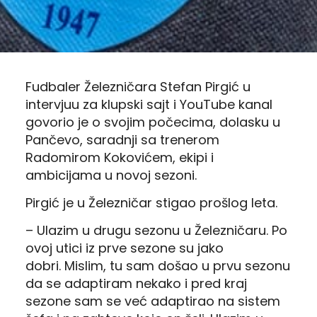
Fudbaler Železničara Stefan Pirgić u
intervjuu za klupski sajt i YouTube kanal
govorio je o svojim počecima, dolasku u
Pančevo, saradnji sa trenerom
Radomirom Kokovićem, ekipi i
ambicijama u novoj sezoni.
Pirgić je u Železničar stigao prošlog leta.
– Ulazim u drugu sezonu u Železničaru.
Po
ovoj utici iz prve sezone su jako
dobri.
Mislim, tu sam došao u prvu sezonu
da se adaptiram nekako i pred kraj
sezone sam se već adaptirao na sistem