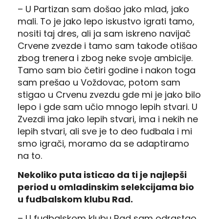
– U Partizan sam došao jako mlad, jako
mali.
To je jako lepo iskustvo igrati tamo,
nositi taj dres, ali ja sam iskreno navijač
Crvene zvezde i tamo sam takođe otišao
zbog trenera i zbog neke svoje ambicije.
Tamo sam bio četiri godine i nakon toga
sam prešao u Voždovac, potom sam
stigao u Crvenu zvezdu gde mi je jako bilo
lepo i gde sam učio mnogo lepih stvari.
U
Zvezdi ima jako lepih stvari, ima i nekih
ne
lepih stvari, ali sve je to deo fudbala i mi
smo igrači, moramo da se adaptiramo
na to.
Nekoliko puta isticao da ti je najlepši
period u omladinskim selekcijama bio
u fudbalskom klubu Rad.
– U fudbalskom klubu Rad sam odrastao,