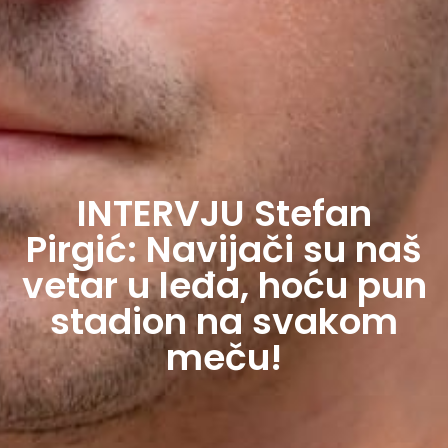
INTERVJU Stefan
Pirgić: Navijači su naš
vetar u leđa, hoću pun
stadion na svakom
meču!