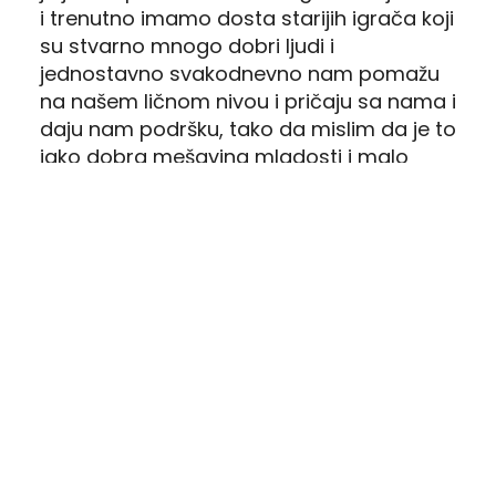
i trenutno imamo dosta starijih igrača koji
su stvarno mnogo dobri ljudi i
jednostavno svakodnevno nam pomažu
na našem ličnom nivou i pričaju sa nama i
daju nam podršku, tako da mislim da je to
jako dobra mešavina mladosti i malo
starijih igrača.
Znamo kakav stil igre propagira trener
Radomir Koković. Kako si se ti snašao u
njemu?
–
Ja, kao i svi školovani igrači koji su ovde,
mnogo lakše se uklapam u sistem igre
šefa i celog stručnog štaba na čemu oni
insistiraju.
Ta pas igra, taj posed je
generalno, to je nešto što krasi fudbal.
Ne
mora značiti da uvek kad imate veliki
posed ćete pobediti utakmicu, ali