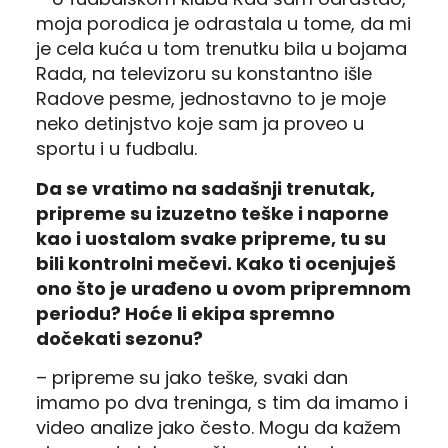
moja porodica je odrastala u tome,
da mi
je cela kuća u tom trenutku bila u bojama
Rada, na televizoru su konstantno išle
Radove pesme, jednostavno to je moje
neko detinjstvo koje sam ja proveo u
sportu i u fudbalu.
Da se vratimo na sadašnji trenutak,
pripreme su izuzetno teške i naporne
kao i uostalom svake pripreme, tu su
bili kontrolni mečevi.
Kako ti ocenjuješ
ono što je urađeno u ovom pripremnom
periodu?
Hoće li ekipa spremno
dočekati sezonu?
–
pripreme su jako teške, svaki dan
imamo po dva treninga, s tim da imamo i
video analize jako često. M
ogu da kažem