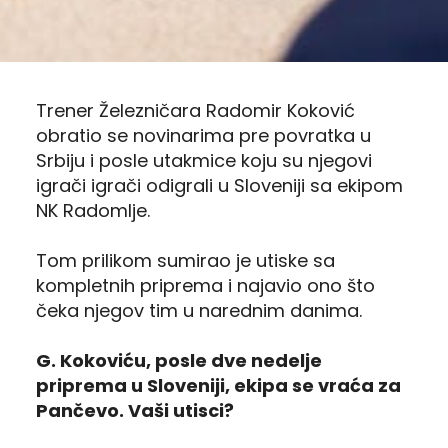
Trener Železničara Radomir Koković
obratio se novinarima pre povratka u
Srbiju i posle utakmice koju su njegovi
igrači igrači odigrali u Sloveniji sa ekipom
NK Radomlje.
Tom prilikom sumirao je utiske sa
kompletnih priprema i najavio ono što
čeka njegov tim u narednim danima.
G. Kokoviću, posle dve nedelje
priprema u Sloveniji, ekipa se vraća za
Pančevo. Vaši utisci?