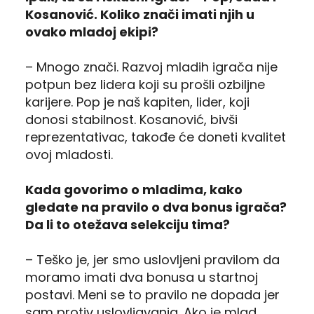
Kosanović. Koliko znači imati njih u
ovako mladoj ekipi?
– Mnogo znači. Razvoj mladih igrača nije
potpun bez lidera koji su prošli ozbiljne
karijere. Pop je naš kapiten, lider, koji
donosi stabilnost. Kosanović, bivši
reprezentativac, takođe će doneti kvalitet
ovoj mladosti.
Kada govorimo o mladima, kako
gledate na pravilo o dva bonus igrača?
Da li to otežava selekciju tima?
– Teško je, jer smo uslovljeni pravilom da
moramo imati dva bonusa u startnoj
postavi. Meni se to pravilo ne dopada jer
sam protiv uslovljavanja. Ako je mlad