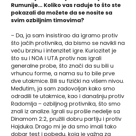
Rumunije… Koliko vas raduje to što ste
pokazali da možete da se nosite sa
svim ozbiljnim timovima?
– Da, ja sam insistirao da igramo protiv
što jačih protivnika, da bismo se navikli na
veću brzinu i intenzitet igre. Kuriozitet je
što su i NOA i UTA protiv nas igrali
generalne probe, što znači da su bili u
vrhuncu forme, a nama su to bile prve
dve utakmice. Bili su fizički na višem nivou.
Međutim, ja sam zadovoljan kako smo
odradili te utakmice, kao i današnju protiv
Radomlja – ozbiljnog protivnika, što smo
znali iz analize. Igrali su prošle nedelje sa
Dinamom 2:2, pružili dobru partiju i protiv
Hajduka. Drago mi je da smo imali tako
dobar test i pobedu, koja je važna za