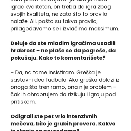
igrač kvalitetan, on treba da igra zbog
svojih kvaliteta, ne zato što to pravilo
nalaže. Ali, pošto su takva pravila,
prilagođavamo se i izvlačimo maksimum.
Deluje da ste mladim igračima usadili
hrabrost – ne plaše se da pogreše, da
pokušaju. Kako to komentarišete?
– Da, na tome insistiram. Greška je
sastavni deo fudbala. Ako greška dolazi iz
onoga što treniramo, ona nije problem –
čak ih ohrabrujem da rizikuju i igraju pod
pritiskom.
Odigrali ste pet vrlo intenzivnih
mečeva, bilo je grubih provera. Kakvo
je stanje sa povredama?