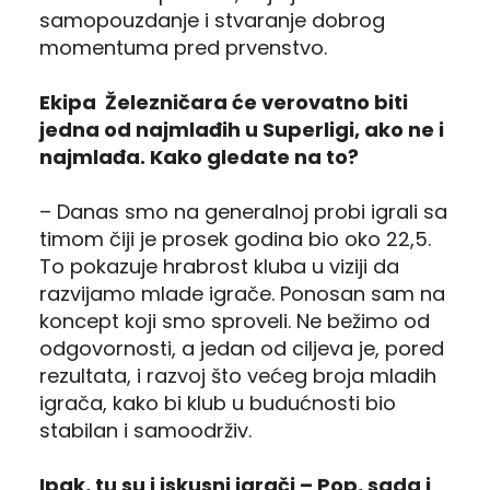
samopouzdanje i stvaranje dobrog
momentuma pred prvenstvo.
Ekipa Železničara će verovatno biti
jedna od najmlađih u Superligi, ako ne i
najmlađa. Kako gledate na to?
– Danas smo na generalnoj probi igrali sa
timom čiji je prosek godina bio oko 22,5.
To pokazuje hrabrost kluba u viziji da
razvijamo mlade igrače. Ponosan sam na
koncept koji smo sproveli. Ne bežimo od
odgovornosti, a jedan od ciljeva je, pored
rezultata, i razvoj što većeg broja mladih
igrača, kako bi klub u budućnosti bio
stabilan i samoodrživ.
Ipak, tu su i iskusni igrači – Pop, sada i