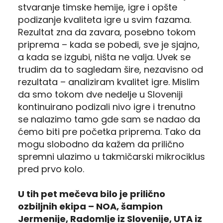
stvaranje timske hemije, igre i opšte
podizanje kvaliteta igre u svim fazama.
Rezultat zna da zavara, posebno tokom
priprema – kada se pobedi, sve je sjajno,
a kada se izgubi, ništa ne valja. Uvek se
trudim da to sagledam šire, nezavisno od
rezultata – analiziram kvalitet igre. Mislim
da smo tokom dve nedelje u Sloveniji
kontinuirano podizali nivo igre i trenutno
se nalazimo tamo gde sam se nadao da
ćemo biti pre početka priprema. Tako da
mogu slobodno da kažem da prilično
spremni ulazimo u takmičarski mikrociklus
pred prvo kolo.
U tih pet mečeva bilo je prilično
ozbiljnih ekipa – NOA, šampion
Jermenije, Radomlje iz Slovenije, UTA iz