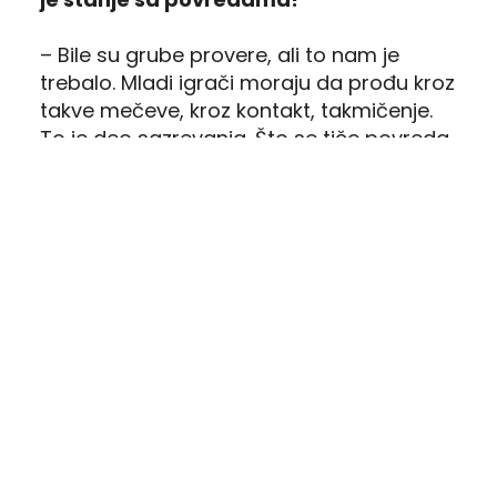
– Bile su grube provere, ali to nam je
trebalo. Mladi igrači moraju da prođu kroz
takve mečeve, kroz kontakt, takmičenje.
To je deo sazrevanja. Što se tiče povreda,
imamo nekoliko lakših, ništa ozbiljno.
Danas smo iz predostrožnosti poštedeli
neke igrače. Verujem da ćemo za prvo
kolo imati kompletan tim.
Pripreme su završene, dolazi sezona,
prvi rival – Partizan. Da li ste već krenuli
sa pripremom te utakmice?
– Ne, još uvek nismo. Fokusirani smo
trenutno na nas i naše principe igre.
Imaćemo celu nedelju za pripremu meča