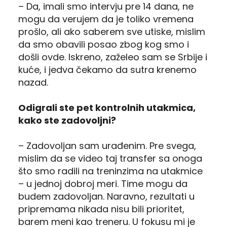
– Da, imali smo intervju pre 14 dana, ne
mogu da verujem da je toliko vremena
prošlo, ali ako saberem sve utiske, mislim
da smo obavili posao zbog kog smo i
došli ovde. Iskreno, zaželeo sam se Srbije i
kuće, i jedva čekamo da sutra krenemo
nazad.
Odigrali ste pet kontrolnih utakmica,
kako ste zadovoljni?
– Zadovoljan sam urađenim. Pre svega,
mislim da se video taj transfer sa onoga
što smo radili na treninzima na utakmice
– u jednoj dobroj meri. Time mogu da
budem zadovoljan. Naravno, rezultati u
pripremama nikada nisu bili prioritet,
barem meni kao treneru. U fokusu mi je