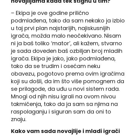
novajlijama kada tek stignu u tim?
– Ekipa je ove godine prilično
podmlađena, tako da sam nekako ja izbio
u taj prvi plan najstarijih, najiskusnijih
igrača, možda malo neočekivano. Nisam
ni ja baš toliko ‘mator’, ali kažem, stvarno
je sada doveden baš ozbiljan broj mladih
igrača. Ekipa je jako, jako podmlađena,
tako da se trudim i osećam neku
obavezu, pogotovo prema ovim igračima
koji su došli, da im što više pomognem da
se prilagode, da uđu u novi sistem rada.
Mnogi od njih nisu igrali na ovom nivou
takmičenja, tako da ja sam sa njima na
raspolaganju i siguran sam da oni to
znaju.
Kako vam sada novajlije i mladi igrači