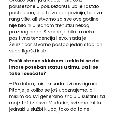
polusezone u polusezonu klub je rastao
postepeno, bilo to za par pozicija, bilo za
rang više, ali stvarno za sve ove godine
nije bilo ni u jednom trenutku nekog
praznog hoda. Stvarno je bila ta neka
pozitivna tendencija i evo, sada je
Železničar stvarno postao jedan stabilan
superligaški klub.
Prošli ste sve s klubom i reklo bi se da
imate poseban status u timu. Da li se
tako i osećate?
– Pa dobro, mislim sada ovi novi igrači…
Pitanje je koliko se još upoznajemo, ali
mislim da svi generalno znaju u suštini i za
moj staž i za sve. Međutim, svi smo mi tu
jednaki u službi kluba, tako da to ne