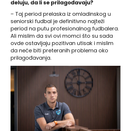
deluju, da li se prilagođavaju?
– Taj period prelaska iz omladinskog u
seniorski fudbal je definitivno najteži
period na putu profesionalnog fudbalera.
Ali mislim da svi ovi momci što su sada
ovde ostavljaju pozitivan utisak i mislim
da neće biti preteranih problema oko
prilagođavanja.