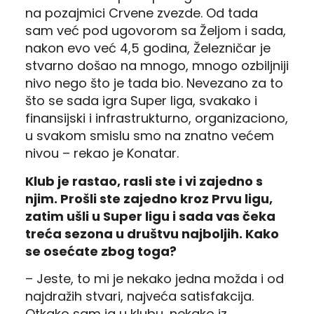
na pozajmici Crvene zvezde. Od tada
sam već pod ugovorom sa Željom i sada,
nakon evo već 4,5 godina, Železničar je
stvarno došao na mnogo, mnogo ozbiljniji
nivo nego što je tada bio. Nevezano za to
što se sada igra Super liga, svakako i
finansijski i infrastrukturno, organizaciono,
u svakom smislu smo na znatno većem
nivou – rekao je Konatar.
Klub je rastao, rasli ste i vi zajedno s
njim. Prošli ste zajedno kroz Prvu ligu,
zatim ušli u Super ligu i sada vas čeka
treća sezona u društvu najboljih. Kako
se osećate zbog toga?
– Jeste, to mi je nekako jedna možda i od
najdražih stvari, najveća satisfakcija.
Otkako sam ja u klubu, nekako iz