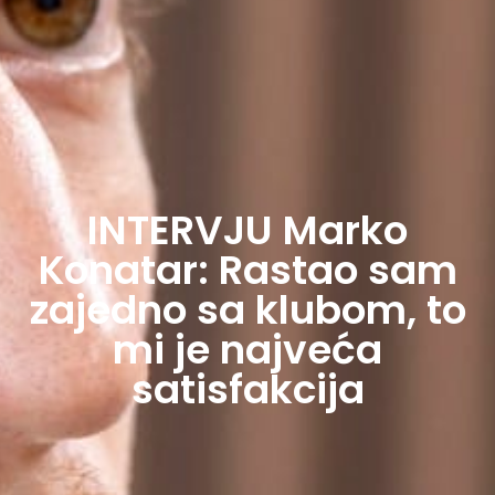
INTERVJU Marko
Konatar: Rastao sam
zajedno sa klubom, to
mi je najveća
satisfakcija