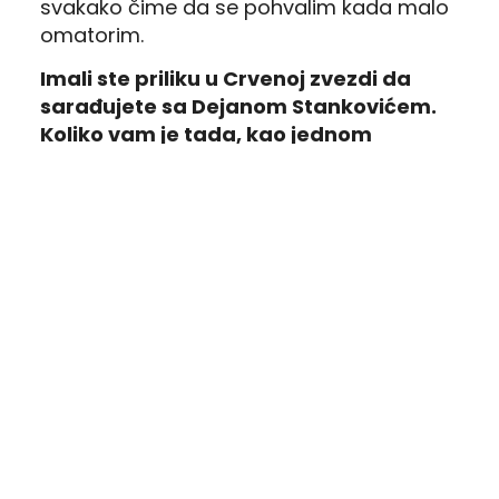
svakako čime da se pohvalim kada malo
omatorim.
Imali ste priliku u Crvenoj zvezdi da
sarađujete sa Dejanom Stankovićem.
Koliko vam je tada, kao jednom
mladom igraču, značilo to?
– Rad sa Dejanom mi je ostao u jednom
lepom sećanju. Njemu sam, naravno,
zahvalan za tu šansu koju sam dobio da
debitujem za prvi tim. Imao sam i pre
toga šanse kod trenera Milojevića, išao
sam par puta na pripreme s prvim
timom, ali nisam debitovao. Posle toliko
dugo, Dejan je došao. Dejan je veliki
stručnjak, veliki zvezdaš. Neko moje
skromno mišljenje je da se u tom trenutku
u Zvezdi verovatno igrao i najlepši fudbal