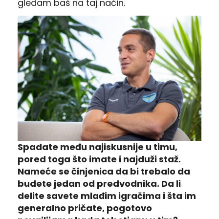
gledam baš na taj način.
Spadate među najiskusnije u timu,
pored toga što imate i najduži staž.
Nameće se činjenica da bi trebalo da
budete jedan od predvodnika. Da li
delite savete mlađim igračima i šta im
generalno pričate, pogotovo