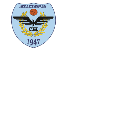
Početna
O n