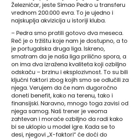
Železničar, jeste Simao Pedro u transferu
vrednom 200.000 evra. To je ujedno i
najskuplja akvizicija u istoriji kluba.
– Pedra smo pratili gotovo dva meseca.
Reč je o tržištu koje nam je dostupno, a to
je portugalska druga liga. Iskreno,
smatram da je naša liga prilično spora, a
on ima dva izražena kvaliteta koji ozbiljno
odskaču – brzinu i eksplozivnost. To su bili
ključni faktori zbog kojih smo se odlučili za
njega. Verujem da će nam dugoročno
doneti benefit, kako na terenu, tako i
finansijski. Naravno, mnogo toga zavisi od
njega samog. Naš trener je veoma
zahtevan i moraće ozbiljno da radi kako
bi se uklopio u model igre. Kada se to
desi, njegovi „X-faktori“ će doći do