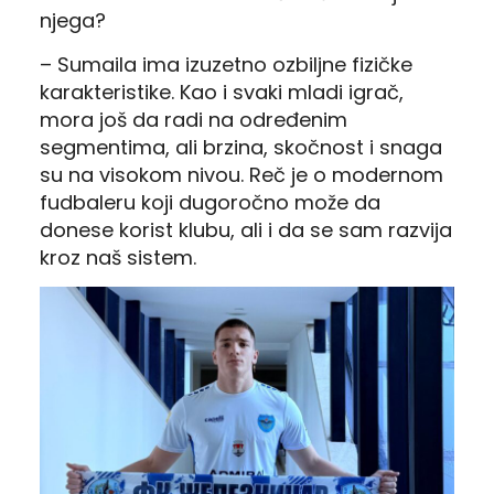
njega?
– Sumaila ima izuzetno ozbiljne fizičke
karakteristike. Kao i svaki mladi igrač,
mora još da radi na određenim
segmentima, ali brzina, skočnost i snaga
su na visokom nivou. Reč je o modernom
fudbaleru koji dugoročno može da
donese korist klubu, ali i da se sam razvija
kroz naš sistem.