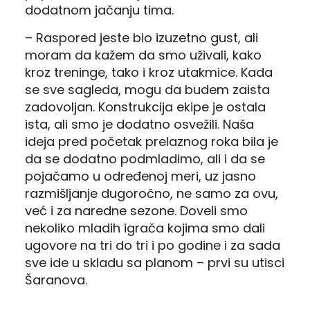
dodatnom jačanju tima.
– Raspored jeste bio izuzetno gust, ali
moram da kažem da smo uživali, kako
kroz treninge, tako i kroz utakmice. Kada
se sve sagleda, mogu da budem zaista
zadovoljan. Konstrukcija ekipe je ostala
ista, ali smo je dodatno osvežili. Naša
ideja pred početak prelaznog roka bila je
da se dodatno podmladimo, ali i da se
pojačamo u određenoj meri, uz jasno
razmišljanje dugoročno, ne samo za ovu,
već i za naredne sezone. Doveli smo
nekoliko mladih igrača kojima smo dali
ugovore na tri do tri i po godine i za sada
sve ide u skladu sa planom – prvi su utisci
Šaranova.