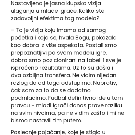
Nastavljena je jasna klupska vizija
ulaganja u mlade igrače. Koliko ste
zadovoljni efektima tog modela?
– To je vizija koju imamo od samog
početka i koja se, hvala Bogu, pokazala
kao dobra iz više aspekata. Postali smo
prepoznatljivi po svom modelu igre,
dobro smo pozicionirani na tabeli i sve je
ispraćeno rezultatima. Uz to su došla i
dva ozbiljna transfera. Ne vidim nijedan
razlog da od toga odstupimo. Naprotiv,
čak sam za to da se dodatno
podmladimo. Fudbal definitivno ide u tom
pravcu – mladi igrači danas prave razliku
na svim nivoima, pa ne vidim zašto i mi ne
bismo nastavili tim putem.
Poslednje pojačanje, koje je stiglo u