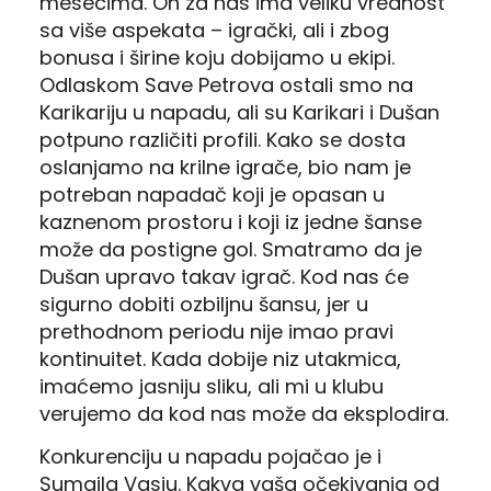
mesecima. On za nas ima veliku vrednost
sa više aspekata – igrački, ali i zbog
bonusa i širine koju dobijamo u ekipi.
Odlaskom Save Petrova ostali smo na
Karikariju u napadu, ali su Karikari i Dušan
potpuno različiti profili. Kako se dosta
oslanjamo na krilne igrače, bio nam je
potreban napadač koji je opasan u
kaznenom prostoru i koji iz jedne šanse
može da postigne gol. Smatramo da je
Dušan upravo takav igrač. Kod nas će
sigurno dobiti ozbiljnu šansu, jer u
prethodnom periodu nije imao pravi
kontinuitet. Kada dobije niz utakmica,
imaćemo jasniju sliku, ali mi u klubu
verujemo da kod nas može da eksplodira.
Konkurenciju u napadu pojačao je i
Sumaila Vasiu. Kakva vaša očekivanja od