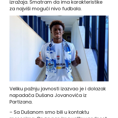
izražaja. Smatram da ima karakteristike
za najviši mogući nivo fudbala.
Veliku pažnju javnosti izazvao je i dolazak
napadača Dušana Jovanovića iz
Partizana.
– Sa Dušanom smo bili u kontaktu