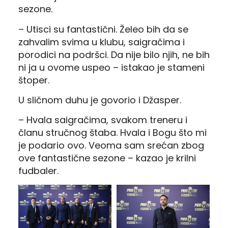
sezone.
– Utisci su fantastični. Želeo bih da se
zahvalim svima u klubu, saigračima i
porodici na podršci. Da nije bilo njih, ne bih
ni ja u ovome uspeo – istakao je stameni
štoper.
U sličnom duhu je govorio i Džasper.
– Hvala saigračima, svakom treneru i
članu stručnog štaba. Hvala i Bogu što mi
je podario ovo. Veoma sam srećan zbog
ove fantastične sezone – kazao je krilni
fudbaler.