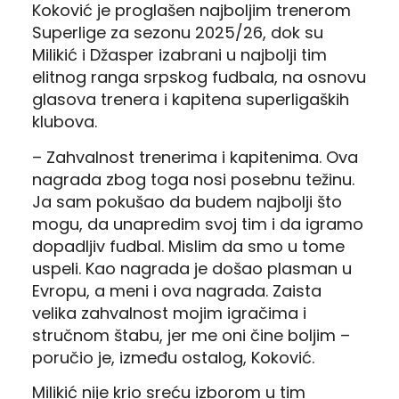
Koković je proglašen najboljim trenerom
Superlige za sezonu 2025/26, dok su
Milikić i Džasper izabrani u najbolji tim
elitnog ranga srpskog fudbala, na osnovu
glasova trenera i kapitena superligaških
klubova.
– Zahvalnost trenerima i kapitenima. Ova
nagrada zbog toga nosi posebnu težinu.
Ja sam pokušao da budem najbolji što
mogu, da unapredim svoj tim i da igramo
dopadljiv fudbal. Mislim da smo u tome
uspeli. Kao nagrada je došao plasman u
Evropu, a meni i ova nagrada. Zaista
velika zahvalnost mojim igračima i
stručnom štabu, jer me oni čine boljim –
poručio je, između ostalog, Koković.
Milikić nije krio sreću izborom u tim