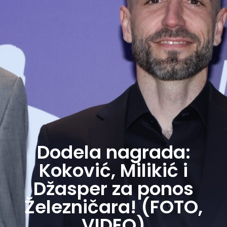
Dodela nagrada:
Koković, Milikić i
Džasper za ponos
Železničara! (FOTO,
VIDEO)